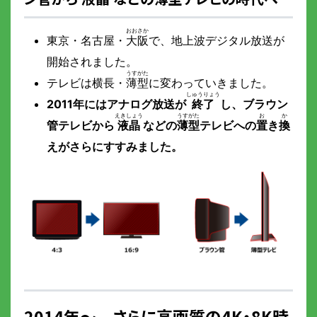
東京・名古屋・
大阪
で、地上波デジタル放送が
開始されました。
テレビは横長・
薄型
に変わっていきました。
2011年にはアナログ放送が
終了
し、ブラウン
管テレビから
液晶
などの
薄型
テレビへの
置
き
換
えがさらにすすみました。
2014年～ さらに高画質の4K・8K時