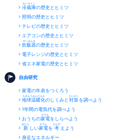
冷蔵庫
の歴史とヒミツ
照明の歴史とヒミツ
テレビの歴史とヒミツ
エアコンの歴史とヒミツ
炊飯器
の歴史とヒミツ
電子レンジの歴史とヒミツ
省エネ家電の歴史とヒミツ
自由研究
家電の年表をつくろう
地球温暖化
のしくみと
対策
を調べよう
1年間の電気代を調べよう
おうちの
家電
をしらべよう
新
しい
家電
を
考
えよう
身近なエネルギー