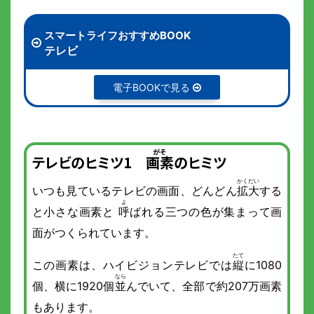
スマートライフおすすめBOOK
テレビ
電子BOOKで見る
テレビのヒミツ1
画素
のヒミツ
いつも見ているテレビの画面、どんどん
拡大
する
と小さな画素と
呼
ばれる三つの色が集まって画
面がつくられています。
この画素は、ハイビジョンテレビでは
縦
に1080
個、横に1920個
並
んでいて、全部で約207万画素
もあります。