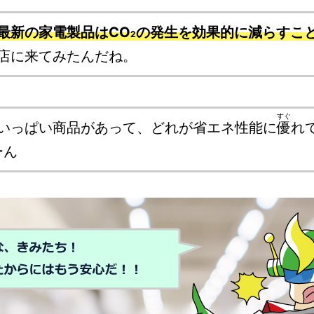
最新の家電製品はCO
の発生を効果的に減らすこ
2
店に来てみたんだね。
いっぱい商品があって、どれが省エネ性能に
優
れ
ーん