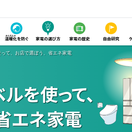
温暖化
を防ぐ
家電の選び方
家電の歴史
自由研究
使って、お店で選ぼう、省エネ家電
ルを使って、
省エネ家電