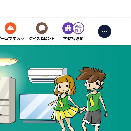
ゲームで学ぼう
クイズ&ヒント
学習指導案