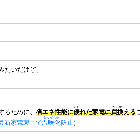
みたいだけど、
するために、
省エネ性能に
優
れた家電に
買換
える
最新家電製品で
温暖化
防止
）