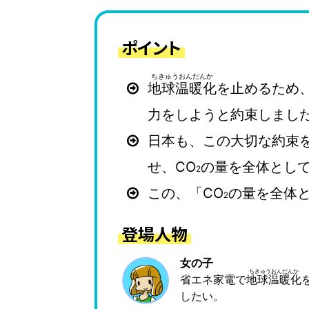
ポイント
地球温暖化
を止めるため
力をしようと約束しました
日本も、この大切な約束を
せ、CO
の量を全体とし
2
この、「CO
の量を全体
2
登場人物
女の子
省エネ家電で
地球温暖化
したい。