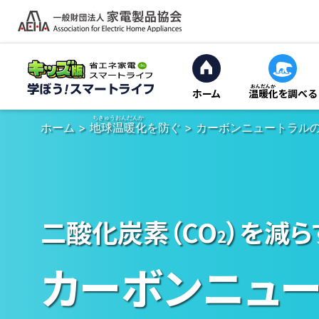
ホーム
温暖化
を調べる
ホーム
>
地球温暖化
を防ぐ
>
カーボンニュートラル
二酸化炭素（CO
）を減ら
2
カーボンニュ