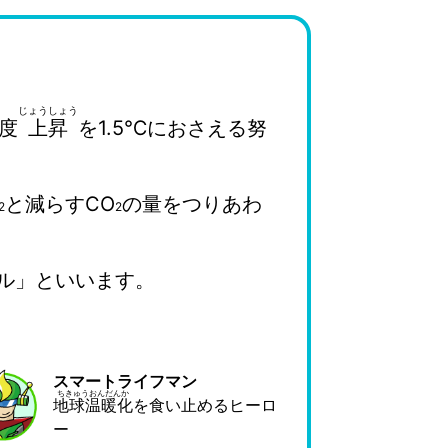
度
上昇
を1.5℃におさえる努
と減らすCO
の量をつりあわ
2
2
ル」といいます。
スマートライフマン
地球温暖化
を食い止めるヒーロ
ー