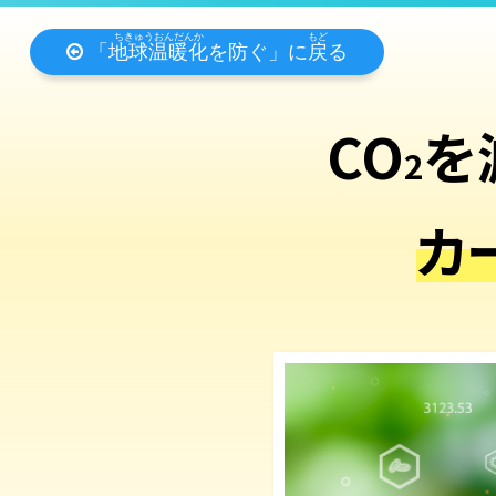
「
地球温暖化
を防ぐ」に
戻
る
CO
を
2
カ