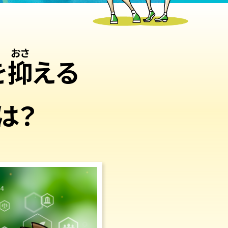
を
抑
える
は？