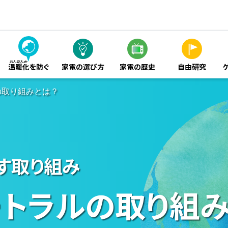
温暖化
を防ぐ
家電の選び方
家電の歴史
自由研究
の取り組みとは？
す取り組み
ートラルの
取り組み